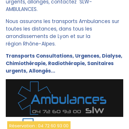
urgents, allongés, contactez SLW-
AMBULANCES.
Nous assurons
le
s
transport
s Ambulances
sur
toutes les distances, dans tous les
arrondissements de
Lyon
et sur la
région
Rhône-Alpes
.
Transports Consultations, Urgences, Dialyse,
Chimiothérapie, Radiothérapie, Sanitaires
urgents, Allongés...
Réservation : 04 72 60 93 00